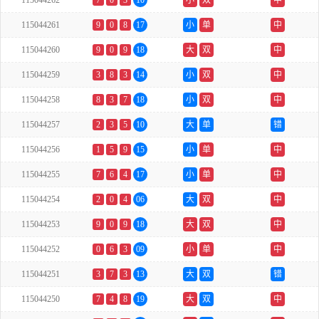
115044262
7
0
3
10
小
双
中
115044261
9
0
8
17
小
单
中
115044260
9
0
9
18
大
双
中
115044259
3
8
3
14
小
双
中
115044258
8
3
7
18
小
双
中
115044257
2
3
5
10
大
单
错
115044256
1
5
9
15
小
单
中
115044255
7
6
4
17
小
单
中
115044254
2
0
4
06
大
双
中
115044253
9
0
9
18
大
双
中
115044252
0
6
3
09
小
单
中
115044251
3
7
3
13
大
双
错
115044250
7
4
8
19
大
双
中