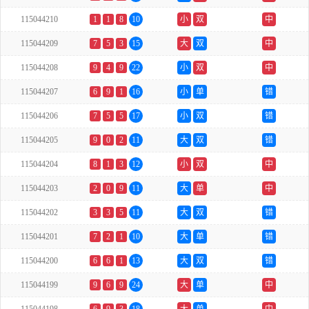
115044210
1
1
8
10
小
双
中
115044209
7
5
3
15
大
双
中
115044208
9
4
9
22
小
双
中
115044207
6
9
1
16
小
单
错
115044206
7
5
5
17
小
双
错
115044205
9
0
2
11
大
双
错
115044204
8
1
3
12
小
双
中
115044203
2
0
9
11
大
单
中
115044202
3
3
5
11
大
双
错
115044201
7
2
1
10
大
单
错
115044200
6
6
1
13
大
双
错
115044199
9
6
9
24
大
单
中