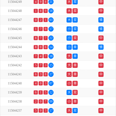
115044249
4
9
8
21
大
双
中
115044248
1
8
9
18
大
双
中
115044247
0
2
1
03
大
双
错
115044246
1
7
9
17
小
双
错
115044245
8
7
7
22
小
双
中
115044244
8
0
6
14
小
单
错
115044243
7
4
7
18
大
单
中
115044242
5
7
3
15
大
单
中
115044241
6
3
8
17
大
单
中
115044240
4
0
3
07
小
单
中
115044239
6
1
5
12
大
双
中
115044238
2
0
7
09
小
单
中
115044237
5
9
3
17
大
双
中