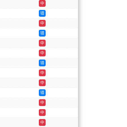
中
错
中
错
中
中
错
中
中
错
中
中
中