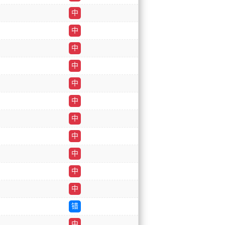
中
中
中
中
中
中
中
中
中
中
中
错
中