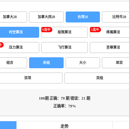
加拿大28
加拿大西28
台湾28
比特币28
时空算法
极限算法
疼痛算法
压力算法
飞行算法
至尊算法
组合
杀组
大小
单双
双项
双组
100期 正确：79 期 错误：21 期
正确率：79%
走势