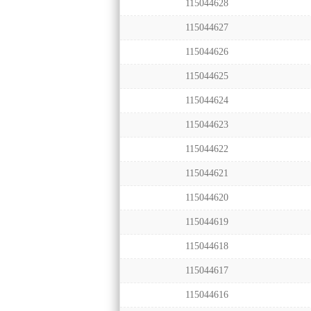
115044628
115044627
115044626
115044625
115044624
115044623
115044622
115044621
115044620
115044619
115044618
115044617
115044616