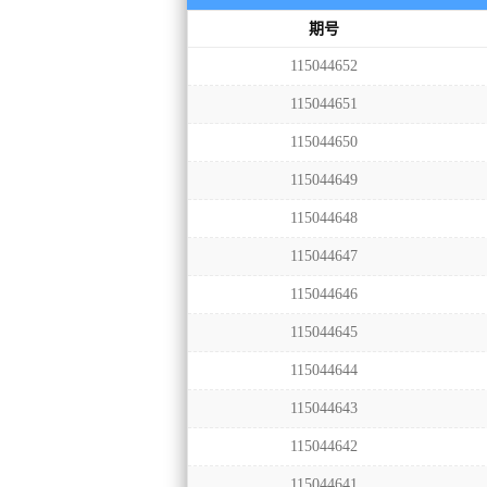
期号
115044652
115044651
115044650
115044649
115044648
115044647
115044646
115044645
115044644
115044643
115044642
115044641