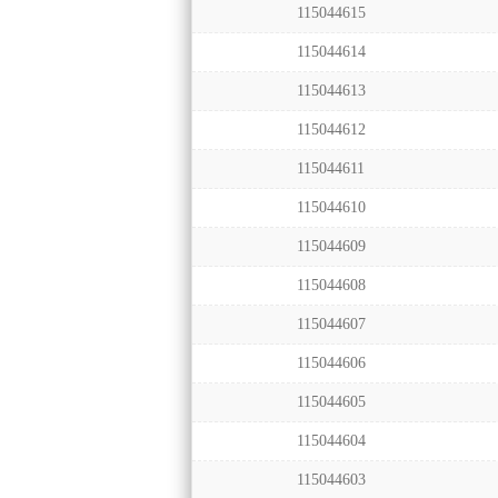
115044615
115044614
115044613
115044612
115044611
115044610
115044609
115044608
115044607
115044606
115044605
115044604
115044603