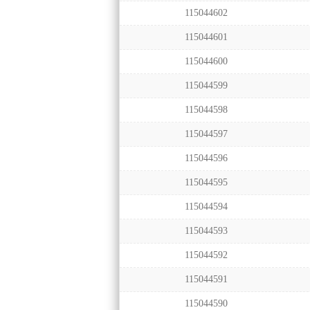
115044602
115044601
115044600
115044599
115044598
115044597
115044596
115044595
115044594
115044593
115044592
115044591
115044590