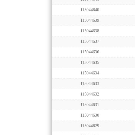
115044640
115044639
115044638
115044637
115044636
115044635
115044634
115044633
115044632
115044631
115044630
115044629