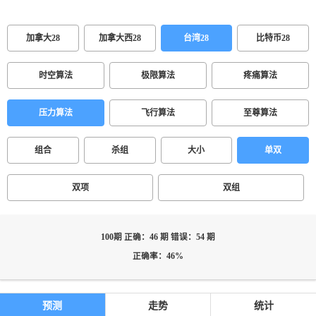
加拿大28
加拿大西28
台湾28
比特币28
时空算法
极限算法
疼痛算法
压力算法
飞行算法
至尊算法
组合
杀组
大小
单双
双项
双组
100期 正确：46 期 错误：54 期
正确率：46%
预测
走势
统计