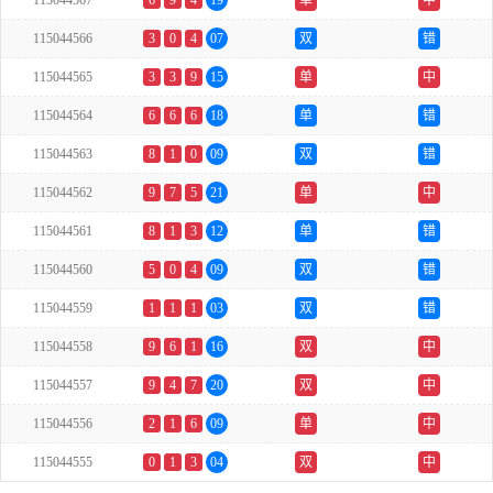
115044567
6
9
4
19
单
中
115044566
3
0
4
07
双
错
115044565
3
3
9
15
单
中
115044564
6
6
6
18
单
错
115044563
8
1
0
09
双
错
115044562
9
7
5
21
单
中
115044561
8
1
3
12
单
错
115044560
5
0
4
09
双
错
115044559
1
1
1
03
双
错
115044558
9
6
1
16
双
中
115044557
9
4
7
20
双
中
115044556
2
1
6
09
单
中
115044555
0
1
3
04
双
中