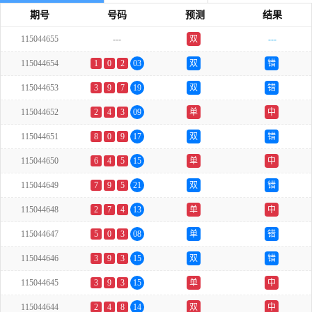
期号
号码
预测
结果
115044655
---
双
---
115044654
1
0
2
03
双
错
115044653
3
9
7
19
双
错
115044652
2
4
3
09
单
中
115044651
8
0
9
17
双
错
115044650
6
4
5
15
单
中
115044649
7
9
5
21
双
错
115044648
2
7
4
13
单
中
115044647
5
0
3
08
单
错
115044646
3
9
3
15
双
错
115044645
3
9
3
15
单
中
115044644
2
4
8
14
双
中