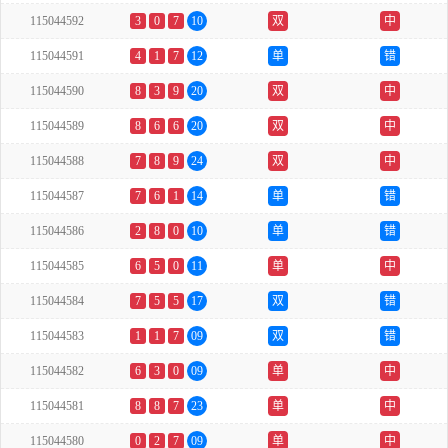
115044592
3
0
7
10
双
中
115044591
4
1
7
12
单
错
115044590
8
3
9
20
双
中
115044589
8
6
6
20
双
中
115044588
7
8
9
24
双
中
115044587
7
6
1
14
单
错
115044586
2
8
0
10
单
错
115044585
6
5
0
11
单
中
115044584
7
5
5
17
双
错
115044583
1
1
7
09
双
错
115044582
6
3
0
09
单
中
115044581
8
8
7
23
单
中
115044580
0
2
7
09
单
中