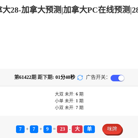
第
61422
期 距下期:
01
分
40
秒
广告开关：
大双
未开:
6
期
小单
未开:
1
期
小双
未开:
7
期
7
+
7
+
9
=
23
-
大
单
咪牌