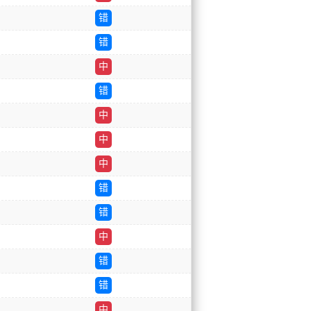
错
错
中
错
中
中
中
错
错
中
错
错
中