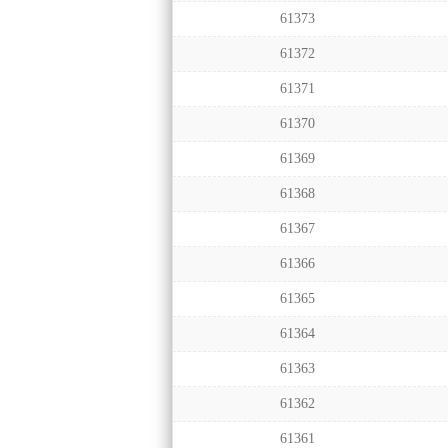
61373
61372
61371
61370
61369
61368
61367
61366
61365
61364
61363
61362
61361