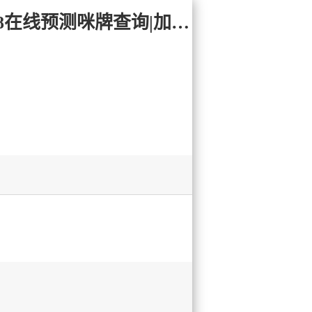
最新预测28Yc.cOM 加拿大28-加拿大预测|加拿大PC在线预测|28在线预测咪牌查询|加拿大PC结果查询_专注研究咪牌_加拿大2.8_官方数据!