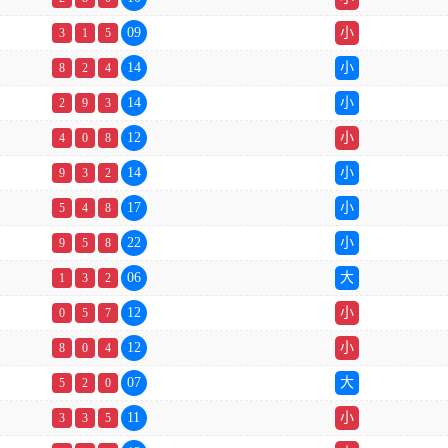
09
小
3
1
5
14
小
8
2
4
14
小
2
9
3
12
小
4
0
8
14
小
9
3
2
17
小
5
4
8
22
小
9
5
8
06
大
1
3
2
12
小
0
5
7
12
小
8
0
4
07
大
5
2
0
11
小
3
3
5