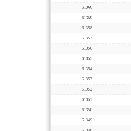
61360
61359
61358
61357
61356
61355
61354
61353
61352
61351
61350
61349
61348