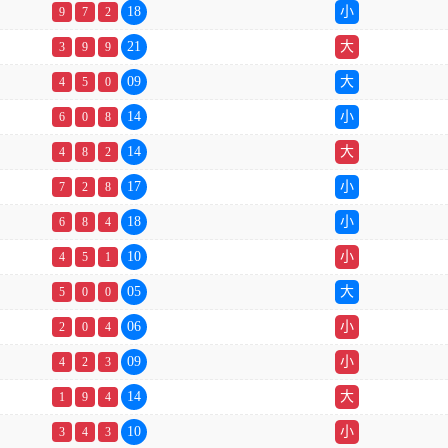
18
小
9
7
2
21
大
3
9
9
09
大
4
5
0
14
小
6
0
8
14
大
4
8
2
17
小
7
2
8
18
小
6
8
4
10
小
4
5
1
05
大
5
0
0
06
小
2
0
4
09
小
4
2
3
14
大
1
9
4
10
小
3
4
3