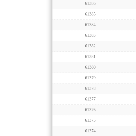
61386
61385
61384
61383
61382
61381
61380
61379
61378
61377
61376
61375
61374