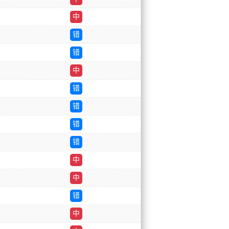
中
错
错
中
错
错
错
错
中
中
错
中