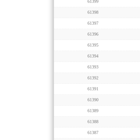
61399
61398
61397
61396
61395
61394
61393
61392
61391
61390
61389
61388
61387