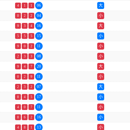
06
大
4
1
1
04
小
0
2
2
16
大
9
3
4
15
小
5
5
5
11
小
9
0
2
08
小
2
3
3
20
大
9
4
7
11
小
0
2
9
07
大
2
3
2
17
小
8
4
5
11
小
4
0
7
16
小
8
6
2
13
小
4
8
1