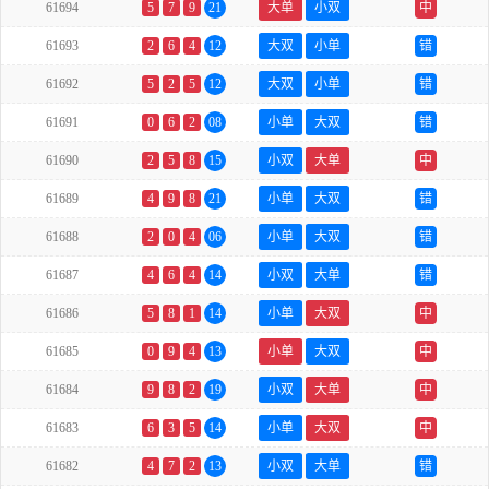
61694
5
7
9
21
大单
小双
中
61693
2
6
4
12
大双
小单
错
61692
5
2
5
12
大双
小单
错
61691
0
6
2
08
小单
大双
错
61690
2
5
8
15
小双
大单
中
61689
4
9
8
21
小单
大双
错
61688
2
0
4
06
小单
大双
错
61687
4
6
4
14
小双
大单
错
61686
5
8
1
14
小单
大双
中
61685
0
9
4
13
小单
大双
中
61684
9
8
2
19
小双
大单
中
61683
6
3
5
14
小单
大双
中
61682
4
7
2
13
小双
大单
错