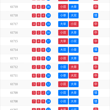
61719
0
4
2
06
小双
大单
中
61718
2
4
4
10
小单
大双
错
61717
4
6
0
10
大单
小双
中
61716
2
2
0
04
小双
大单
中
61715
9
4
4
17
大单
小双
中
61714
1
3
8
12
大双
小单
错
61713
0
1
9
10
小双
大单
中
61712
2
7
6
15
小双
大单
中
61711
6
7
3
16
小单
大双
中
61710
3
7
2
12
小双
大单
中
61709
5
0
2
07
小双
大单
错
61708
7
8
9
24
小双
大单
错