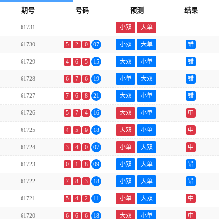
期号
号码
预测
结果
61731
---
小双
大单
---
61730
5
2
0
07
小双
大单
错
61729
4
6
5
15
大双
小单
错
61728
6
7
6
19
小单
大双
错
61727
7
6
8
21
大双
小单
错
61726
5
7
4
16
大双
小单
中
61725
4
5
9
18
大双
小单
中
61724
3
4
0
07
小单
大双
中
61723
0
1
8
09
小双
大单
错
61722
7
8
3
18
小双
大单
错
61721
5
4
2
11
小单
大双
中
61720
6
6
6
18
大双
小单
中