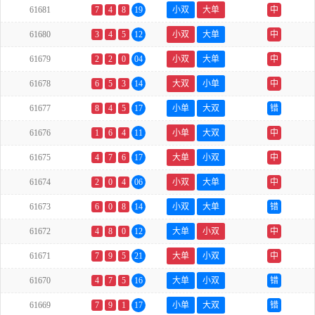
61681
7
4
8
19
小双
大单
中
61680
3
4
5
12
小双
大单
中
61679
2
2
0
04
小双
大单
中
61678
6
5
3
14
大双
小单
中
61677
8
4
5
17
小单
大双
错
61676
1
6
4
11
小单
大双
中
61675
4
7
6
17
大单
小双
中
61674
2
0
4
06
小双
大单
中
61673
6
0
8
14
小双
大单
错
61672
4
8
0
12
大单
小双
中
61671
7
9
5
21
大单
小双
中
61670
4
7
5
16
大单
小双
错
61669
7
9
1
17
小单
大双
错