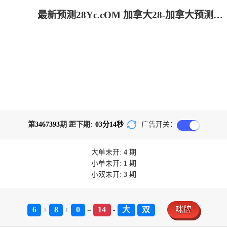
最新预测28Yc.cOM 加拿大28-加拿大预测|加拿大PC在线预测|28在线预测咪牌查询|加拿大PC结果查询_专注研究咪牌_加拿大2.8_官方数据!
第
3467393
期 距下期:
03
分
13
秒
广告开关：
大单
未开:
4
期
小单
未开:
1
期
小双
未开:
3
期
6
8
0
14
大
双
咪牌
+
+
=
-