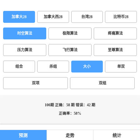
加拿大28
加拿大西28
台湾28
比特币28
时空算法
极限算法
疼痛算法
压力算法
飞行算法
至尊算法
组合
杀组
大小
单双
双项
双组
100期 正确：58 期 错误：42 期
正确率：58%
预测
走势
统计