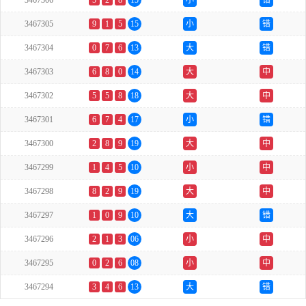
3467306
5
2
8
15
小
错
3467305
9
1
5
15
小
错
3467304
0
7
6
13
大
错
3467303
6
8
0
14
大
中
3467302
5
5
8
18
大
中
3467301
6
7
4
17
小
错
3467300
2
8
9
19
大
中
3467299
1
4
5
10
小
中
3467298
8
2
9
19
大
中
3467297
1
0
9
10
大
错
3467296
2
1
3
06
小
中
3467295
0
2
6
08
小
中
3467294
3
4
6
13
大
错