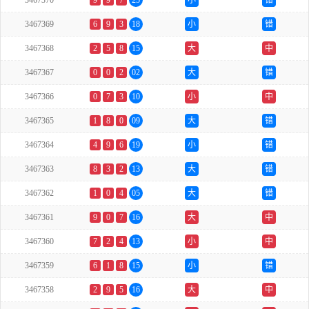
3467370
9
9
7
25
小
错
3467369
6
9
3
18
小
错
3467368
2
5
8
15
大
中
3467367
0
0
2
02
大
错
3467366
0
7
3
10
小
中
3467365
1
8
0
09
大
错
3467364
4
9
6
19
小
错
3467363
8
3
2
13
大
错
3467362
1
0
4
05
大
错
3467361
9
0
7
16
大
中
3467360
7
2
4
13
小
中
3467359
6
1
8
15
小
错
3467358
2
9
5
16
大
中