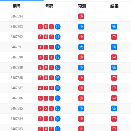
期号
号码
预测
结果
3467394
---
小
---
单
3467393
6
8
0
14
小
错
3467392
5
6
0
11
小
中
3467391
1
1
9
11
大
错
3467390
4
7
1
12
小
中
3467389
2
9
4
15
小
错
3467388
2
0
4
06
小
中
3467387
4
2
1
07
小
中
3467386
9
1
0
10
小
中
3467385
7
5
3
15
小
错
3467384
2
1
1
04
小
中
3467383
8
6
5
19
大
中