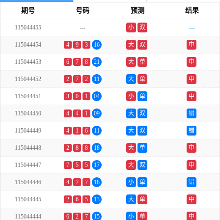
期号
号码
预测
结果
115044455
---
小
双
---
115044454
4
9
3
16
大
双
中
115044453
6
7
8
21
大
单
中
115044452
2
7
2
11
大
单
中
115044451
3
0
1
04
小
单
中
115044450
4
4
1
09
大
双
错
115044449
4
1
6
11
大
双
错
115044448
2
8
8
18
大
单
中
115044447
7
5
5
17
大
双
中
115044446
4
7
7
18
小
单
错
115044445
2
6
5
13
大
单
中
115044444
6
2
7
15
小
单
中