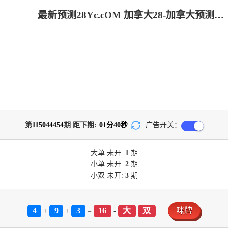
最新预测28Yc.cOM 加拿大28-加拿大预测|加拿大PC在线预测|28在线预测咪牌查询|加拿大PC结果查询_专注研究咪牌_加拿大2.8_官方数据!
第
115044454
期 距下期:
01
分
39
秒
广告开关：
大单
未开:
1
期
小单
未开:
2
期
小双
未开:
3
期
4
9
3
16
大
双
咪牌
+
+
=
-