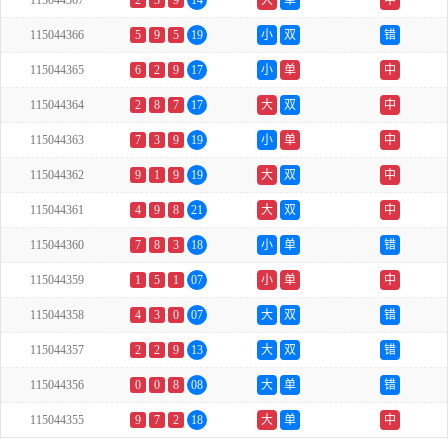
115044367
2
3
9
14
大
单
中
115044366
5
9
5
19
小
双
错
115044365
6
2
9
17
小
单
中
115044364
2
8
7
17
大
双
中
115044363
7
3
9
19
小
单
中
115044362
9
1
9
19
大
双
中
115044361
4
9
8
21
大
双
中
115044360
7
8
3
18
小
单
错
115044359
1
5
1
07
小
单
中
115044358
4
3
0
07
大
双
错
115044357
2
2
9
13
大
双
错
115044356
0
0
8
08
大
单
错
115044355
9
7
2
18
大
单
中