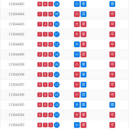
115044405
9
6
1
16
小
单
错
115044404
7
2
0
09
小
双
中
115044403
7
4
8
19
大
单
中
115044402
7
3
7
17
大
单
中
115044401
0
3
8
11
大
单
中
115044400
2
8
6
16
小
双
中
115044399
5
0
1
06
小
单
中
115044398
2
8
2
12
小
单
中
115044397
9
1
3
13
小
双
中
115044396
3
0
0
03
小
双
中
115044395
6
0
4
10
大
单
错
115044394
6
5
4
15
大
单
中
115044393
8
7
2
17
小
单
中