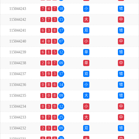
115044243
7
4
7
18
小
错
115044242
5
7
3
15
大
中
115044241
6
3
8
17
双
错
115044240
4
0
3
07
小
中
115044239
6
1
5
12
单
错
115044238
2
0
7
09
单
中
115044237
5
9
3
17
双
错
115044236
0
8
6
14
小
错
115044235
1
0
8
09
大
错
115044234
0
3
9
12
小
中
115044233
9
7
9
25
大
中
115044232
2
3
4
09
双
错