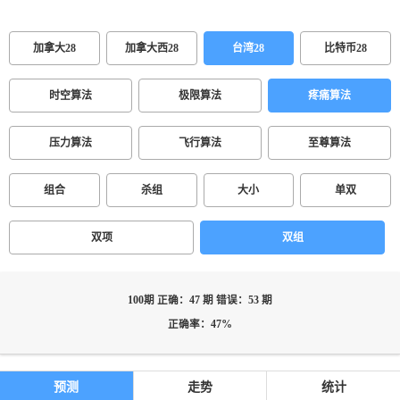
加拿大28
加拿大西28
台湾28
比特币28
时空算法
极限算法
疼痛算法
压力算法
飞行算法
至尊算法
组合
杀组
大小
单双
双项
双组
100期 正确：47 期 错误：53 期
正确率：47%
预测
走势
统计