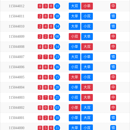
115044012
0
3
8
11
大双
小单
中
115044011
2
8
8
18
大单
小双
错
115044010
2
4
8
14
大单
小双
错
115044009
2
2
4
08
小双
大单
中
115044008
4
8
2
14
小单
大双
中
115044007
7
7
9
23
大双
小单
错
115044006
4
8
4
16
小双
大单
错
115044005
4
6
5
15
大单
小双
中
115044004
3
8
9
20
小单
大双
中
115044003
5
7
9
21
小双
大单
中
115044002
0
0
3
03
小单
大双
中
115044001
0
2
8
10
小单
大双
错
115044000
0
5
6
11
大单
小双
错