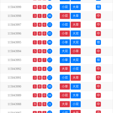
115043999
9
5
0
14
小双
大单
错
115043998
3
1
2
06
小双
大单
中
115043997
5
4
6
15
小双
大单
中
115043996
1
4
0
05
小单
大双
中
115043995
1
2
3
06
小单
大双
错
115043994
5
0
6
11
大双
小单
中
115043993
6
4
7
17
小单
大双
错
115043992
5
8
4
17
大单
小双
中
115043991
3
8
6
17
小双
大单
中
115043990
1
8
0
09
小单
大双
中
115043989
3
1
0
04
小双
大单
中
115043988
9
3
9
21
大单
小双
中