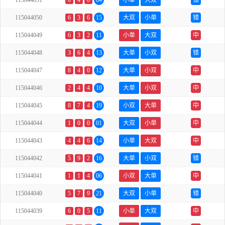
115044051
0
4
0
04
小单
大双
错
115044050
6
3
6
15
大双
小单
错
115044049
6
3
2
11
小单
大双
中
115044048
3
6
4
13
大单
小双
错
115044047
8
4
0
12
大单
小双
中
115044046
2
4
4
10
大单
小双
中
115044045
8
7
4
19
小双
大单
中
115044044
1
0
0
01
大双
小单
中
115044043
4
4
6
14
小单
大双
中
115044042
5
9
2
16
大单
小双
错
115044041
1
1
4
06
小双
大单
中
115044040
5
7
9
21
大双
小单
错
115044039
6
0
5
11
小单
大双
中