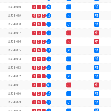
115044040
5
7
9
21
小
错
115044039
6
0
5
11
大
错
115044038
2
8
5
15
小
错
115044037
7
3
2
12
小
中
115044036
9
3
2
14
大
中
115044035
3
6
2
11
大
错
115044034
4
9
4
17
小
错
115044033
4
5
5
14
小
错
115044032
3
2
8
13
大
错
115044031
3
1
5
09
小
中
115044030
7
2
8
17
小
错
115044029
1
9
4
14
小
错