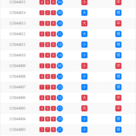
115044015
4
0
0
04
小
中
115044014
2
2
5
09
大
错
115044013
1
9
9
19
大
中
115044012
0
3
8
11
大
错
115044011
2
8
8
18
小
错
115044010
2
4
8
14
小
错
115044009
2
2
4
08
小
中
115044008
4
8
2
14
小
错
115044007
7
7
9
23
小
错
115044006
4
8
4
16
大
中
115044005
4
6
5
15
大
中
115044004
3
8
9
20
小
错
115044003
5
7
9
21
小
错