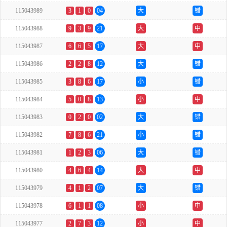
115043989
3
1
0
04
大
错
115043988
9
3
9
21
大
中
115043987
6
6
5
17
大
中
115043986
2
2
8
12
大
错
115043985
3
8
6
17
小
错
115043984
5
0
8
13
小
中
115043983
0
2
0
02
大
错
115043982
7
8
6
21
小
错
115043981
1
2
3
06
大
错
115043980
4
6
4
14
大
中
115043979
4
1
2
07
大
错
115043978
6
1
1
08
小
中
115043977
2
7
3
12
小
中