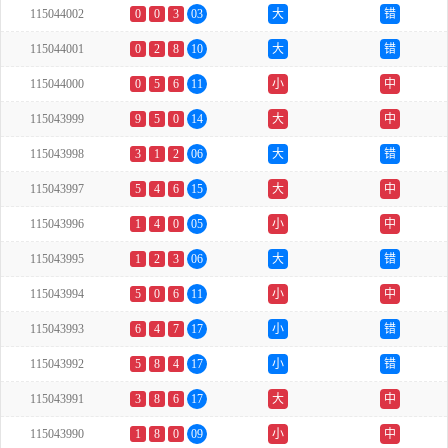
115044002
0
0
3
03
大
错
115044001
0
2
8
10
大
错
115044000
0
5
6
11
小
中
115043999
9
5
0
14
大
中
115043998
3
1
2
06
大
错
115043997
5
4
6
15
大
中
115043996
1
4
0
05
小
中
115043995
1
2
3
06
大
错
115043994
5
0
6
11
小
中
115043993
6
4
7
17
小
错
115043992
5
8
4
17
小
错
115043991
3
8
6
17
大
中
115043990
1
8
0
09
小
中