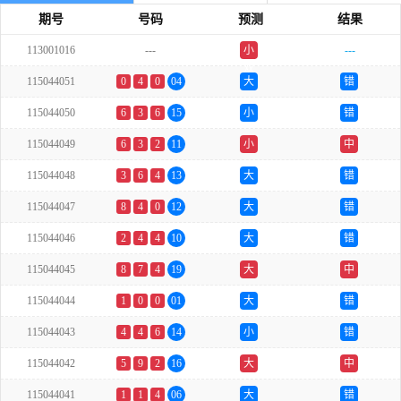
期号
号码
预测
结果
113001016
---
小
---
双
115044051
0
4
0
04
大
错
115044050
6
3
6
15
小
错
115044049
6
3
2
11
小
中
115044048
3
6
4
13
大
错
115044047
8
4
0
12
大
错
115044046
2
4
4
10
大
错
115044045
8
7
4
19
大
中
115044044
1
0
0
01
大
错
115044043
4
4
6
14
小
错
115044042
5
9
2
16
大
中
115044041
1
1
4
06
大
错