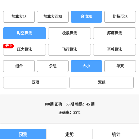
加拿大28
加拿大西28
台湾28
比特币28
时空算法
极限算法
疼痛算法
压力算法
飞行算法
至尊算法
组合
杀组
大小
单双
双项
双组
100期 正确：55 期 错误：45 期
正确率：55%
预测
走势
统计