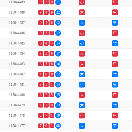
115044489
9
2
0
11
小
中
115044488
9
4
9
22
大
中
115044487
0
4
8
12
大
错
115044486
0
5
7
12
小
中
115044485
6
4
4
14
小
错
115044484
3
5
9
17
大
中
115044483
3
5
8
16
大
中
115044482
4
0
8
12
大
错
115044481
8
5
1
14
小
错
115044480
8
2
5
15
大
中
115044479
1
3
9
13
大
错
115044478
2
7
1
10
小
中
115044477
7
0
1
08
大
错