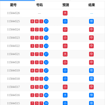
期号
号码
预测
结果
115044526
---
大
---
单
115044525
8
6
1
15
小
错
115044524
3
2
2
07
小
中
115044523
5
5
3
13
小
中
115044522
3
5
5
13
小
中
115044521
5
7
5
17
大
中
115044520
2
1
9
12
小
中
115044519
8
4
5
17
小
错
115044518
2
8
5
15
小
错
115044517
0
5
8
13
小
中
115044516
2
3
0
05
大
错
115044515
7
5
7
19
小
错