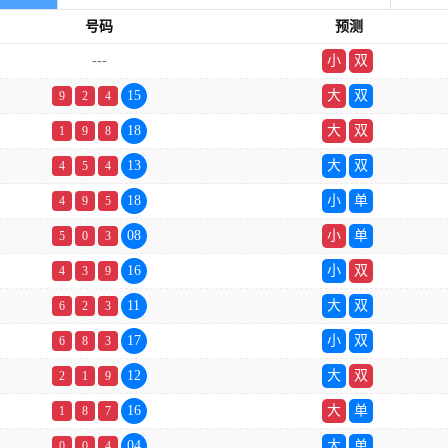
号码
预测
---
小
双
15
大
双
9
2
4
18
大
双
1
9
8
13
大
双
4
5
4
18
小
单
4
9
5
08
小
单
5
0
3
16
小
双
4
3
9
11
大
双
6
2
3
17
小
双
6
8
3
12
大
双
2
1
9
16
大
单
1
8
7
04
大
单
0
0
4