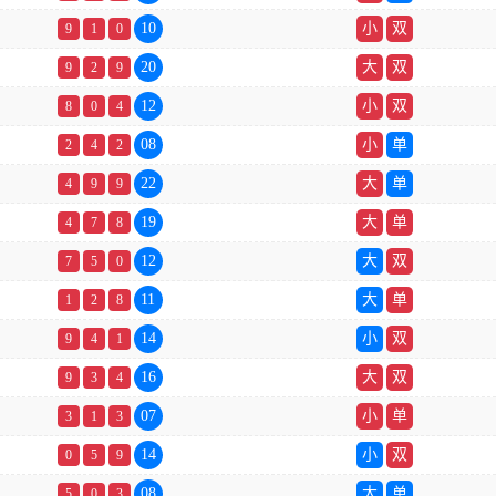
10
小
双
9
1
0
20
大
双
9
2
9
12
小
双
8
0
4
08
小
单
2
4
2
22
大
单
4
9
9
19
大
单
4
7
8
12
大
双
7
5
0
11
大
单
1
2
8
14
小
双
9
4
1
16
大
双
9
3
4
07
小
单
3
1
3
14
小
双
0
5
9
08
大
单
5
0
3