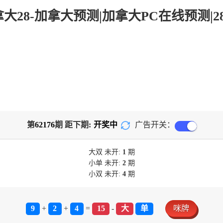
第
62176
期 距下期:
开奖中
广告开关：
大双
未开:
1
期
小单
未开:
2
期
小双
未开:
4
期
9
+
2
+
4
=
15
-
大
单
咪牌