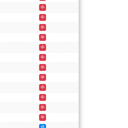
中
中
中
中
中
中
中
中
中
中
中
中
错