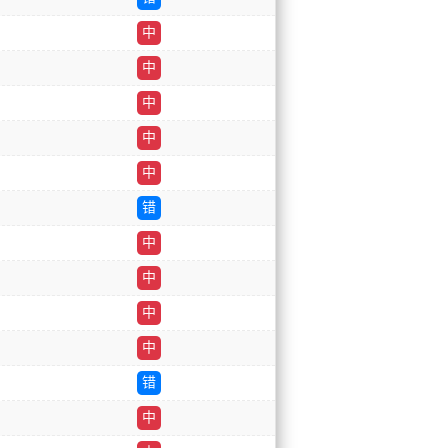
中
中
中
中
中
错
中
中
中
中
错
中