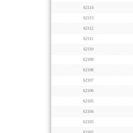
62114
62113
62112
62111
62110
62109
62108
62107
62106
62105
62104
62103
62102