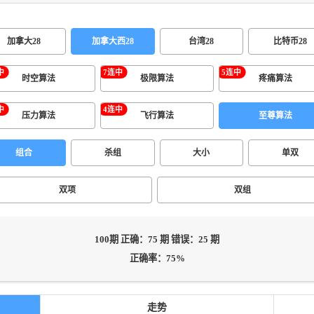
加拿大28
加拿大西28
台湾28
比特币28
时空算法
极限算法
疼痛算法
压力算法
飞行算法
至尊算法
组合
杀组
大小
单双
双项
双组
100期 正确：75 期 错误：25 期
正确率：75%
走势