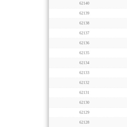
62140
62139
62138
62137
62136
62135
62134
62133
62132
62131
62130
62129
62128