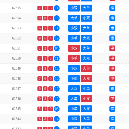
62555
7
1
3
11
小双
大单
错
62554
9
0
7
16
大单
小双
错
62553
6
1
7
14
小双
大单
错
62552
9
6
4
19
小单
大双
错
62551
2
2
0
04
小双
大单
中
62550
7
1
3
11
小单
大双
中
62549
5
3
7
15
小双
大单
中
62548
7
0
9
16
小单
大双
中
62547
6
9
0
15
大双
小单
错
62546
0
3
9
12
大单
小双
中
62545
5
1
0
06
小单
大双
错
62544
6
8
0
14
小双
大单
错