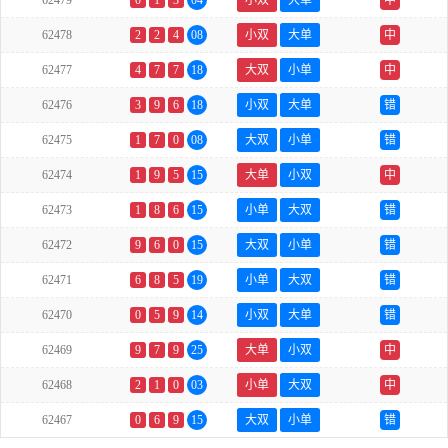
62479
0
1
3
04
小双
大单
中
62478
2
2
4
08
小双
大单
中
62477
4
7
7
18
大双
小单
中
62476
3
9
6
18
小双
大单
错
62475
1
7
0
08
大双
小单
错
62474
1
9
5
15
大单
小双
中
62473
1
8
6
15
小单
大双
错
62472
9
6
0
15
大双
小单
错
62471
6
8
5
19
小单
大双
错
62470
0
5
9
14
小双
大单
错
62469
9
7
9
25
大单
小双
中
62468
2
1
0
03
小单
大双
中
62467
0
6
9
15
大双
小单
错