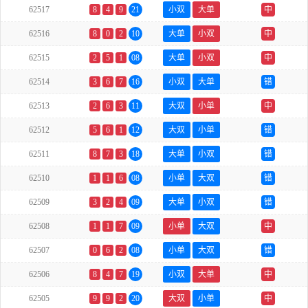
62517
8
4
9
21
小双
大单
中
62516
8
0
2
10
大单
小双
中
62515
2
5
1
08
大单
小双
中
62514
3
6
7
16
小双
大单
错
62513
2
6
3
11
大双
小单
中
62512
5
6
1
12
大双
小单
错
62511
8
7
3
18
大单
小双
错
62510
1
1
6
08
小单
大双
错
62509
3
2
4
09
大单
小双
错
62508
1
1
7
09
小单
大双
中
62507
0
6
2
08
小单
大双
错
62506
8
4
7
19
小双
大单
中
62505
9
9
2
20
大双
小单
中