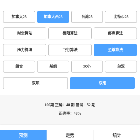
加拿大28
加拿大西28
台湾28
比特币28
时空算法
极限算法
疼痛算法
压力算法
飞行算法
至尊算法
组合
杀组
大小
单双
双项
双组
100期 正确：48 期 错误：52 期
正确率：48%
预测
走势
统计