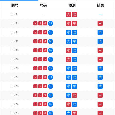
期号
号码
预测
结果
61734
---
大
双
---
61733
2
1
8
11
小
单
中
61732
9
6
0
15
小
双
错
61731
3
1
4
08
大
单
错
61730
5
2
0
07
小
双
中
61729
4
6
5
15
大
双
中
61728
6
7
6
19
小
双
错
61727
7
6
8
21
小
双
错
61726
5
7
4
16
小
单
错
61725
4
5
9
18
小
双
中
61724
3
4
0
07
小
双
中
61723
0
1
8
09
大
单
中