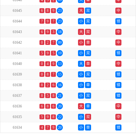
61646
4
3
2
09
大
单
中
61645
6
8
9
23
大
双
中
61644
7
9
7
23
小
双
错
61643
6
9
3
18
大
双
中
61642
0
2
7
09
小
单
中
61641
5
9
5
19
小
双
错
61640
0
4
9
13
大
单
中
61639
0
8
7
15
小
双
错
61638
8
2
6
16
小
单
错
61637
8
5
8
21
小
双
错
61636
6
8
6
20
大
单
中
61635
5
9
8
22
小
双
中
61634
4
7
9
20
小
单
错