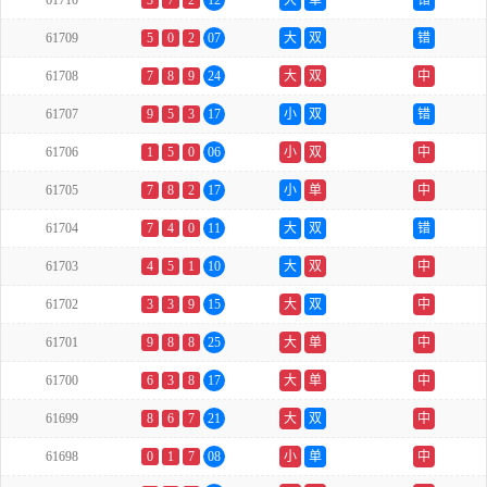
61710
3
7
2
12
大
单
错
61709
5
0
2
07
大
双
错
61708
7
8
9
24
大
双
中
61707
9
5
3
17
小
双
错
61706
1
5
0
06
小
双
中
61705
7
8
2
17
小
单
中
61704
7
4
0
11
大
双
错
61703
4
5
1
10
大
双
中
61702
3
3
9
15
大
双
中
61701
9
8
8
25
大
单
中
61700
6
3
8
17
大
单
中
61699
8
6
7
21
大
双
中
61698
0
1
7
08
小
单
中