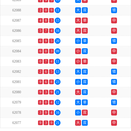
62089
1
9
3
13
大
单
中
62088
2
0
9
11
大
双
错
62087
4
8
3
15
大
单
中
62086
5
7
4
16
大
双
中
62085
6
9
5
20
小
单
错
62084
6
0
3
09
小
双
中
62083
0
7
4
11
小
单
中
62082
2
6
5
13
大
双
错
62081
9
6
8
23
小
双
错
62080
9
3
9
21
大
双
中
62079
8
0
4
12
大
单
错
62078
3
9
4
16
小
双
中
62077
9
3
9
21
大
双
中