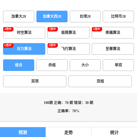
加拿大28
加拿大西28
台湾28
比特币28
时空算法
极限算法
疼痛算法
压力算法
飞行算法
至尊算法
组合
杀组
大小
单双
双项
双组
100期 正确：70 期 错误：30 期
正确率：70%
预测
走势
统计