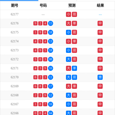
期号
号码
预测
结果
62177
---
小
双
---
62176
9
2
4
15
大
单
中
62175
1
9
8
18
小
双
中
62174
4
5
4
13
小
单
中
62173
4
9
5
18
小
双
中
62172
5
0
3
08
大
双
中
62171
4
3
9
16
大
单
中
62170
6
2
3
11
大
双
错
62169
6
8
3
17
大
单
中
62168
2
1
9
12
大
双
中
62167
1
8
7
16
小
双
中
62166
0
0
4
04
大
双
中