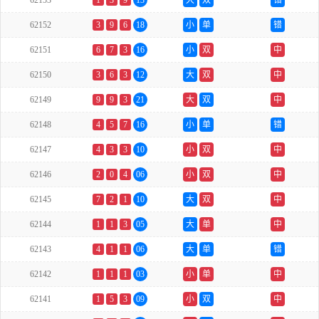
62153
1
3
9
13
大
双
错
62152
3
9
6
18
小
单
错
62151
6
7
3
16
小
双
中
62150
3
6
3
12
大
双
中
62149
9
9
3
21
大
双
中
62148
4
5
7
16
小
单
错
62147
4
3
3
10
小
双
中
62146
2
0
4
06
小
双
中
62145
7
2
1
10
大
双
中
62144
1
1
3
05
大
单
中
62143
4
1
1
06
大
单
错
62142
1
1
1
03
小
单
中
62141
1
5
3
09
小
双
中