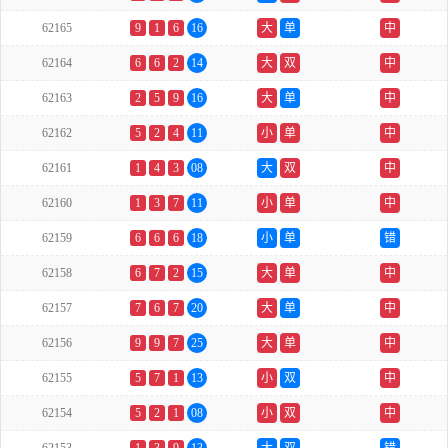
62165
9
1
6
16
大
单
中
62164
6
6
2
14
大
双
中
62163
2
5
9
16
大
单
中
62162
5
2
4
11
小
单
中
62161
1
4
3
08
大
双
中
62160
1
3
7
11
小
单
中
62159
6
6
6
18
小
单
错
62158
6
7
2
15
大
单
中
62157
7
6
7
20
大
单
中
62156
9
9
7
25
大
单
中
62155
5
7
1
13
小
双
中
62154
5
2
1
08
小
双
中