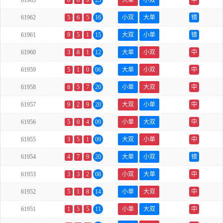
61963
8
8
9
25
大单
小双
中
61962
5
6
5
16
小双
大单
错
61961
9
5
1
15
大双
小单
错
61960
3
8
1
12
大单
小双
中
61959
5
1
0
06
大单
小双
中
61958
8
5
7
20
小单
大双
中
61957
9
2
9
20
大双
小单
中
61956
5
0
4
09
小单
大双
中
61955
3
5
1
09
大双
小单
中
61954
4
7
9
20
大单
小双
错
61953
3
3
2
08
小双
大单
中
61952
5
1
8
14
小单
大双
中
61951
1
5
5
11
小单
大双
中