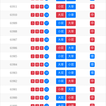
61911
3
7
0
10
小双
大单
中
61910
2
3
9
14
大双
小单
中
61909
5
3
9
17
小双
大单
中
61908
2
9
6
17
小双
大单
中
61907
0
7
3
10
大单
小双
中
61906
8
4
0
12
小双
大单
中
61905
2
1
2
05
小双
大单
错
61904
3
0
6
09
大单
小双
错
61903
3
7
0
10
大双
小单
错
61902
9
8
0
17
小双
大单
中
61901
1
4
6
11
小单
大双
中
61900
7
0
6
13
大双
小单
中