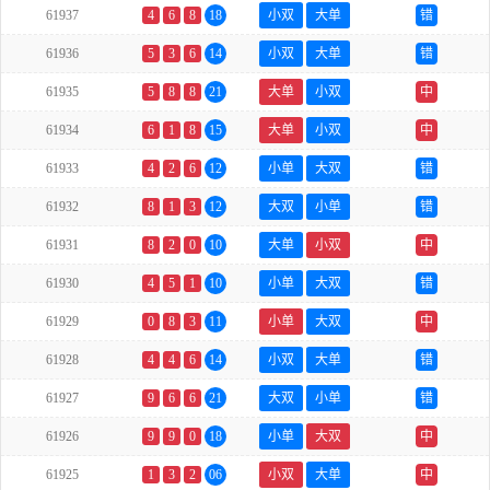
61937
4
6
8
18
小双
大单
错
61936
5
3
6
14
小双
大单
错
61935
5
8
8
21
大单
小双
中
61934
6
1
8
15
大单
小双
中
61933
4
2
6
12
小单
大双
错
61932
8
1
3
12
大双
小单
错
61931
8
2
0
10
大单
小双
中
61930
4
5
1
10
小单
大双
错
61929
0
8
3
11
小单
大双
中
61928
4
4
6
14
小双
大单
错
61927
9
6
6
21
大双
小单
错
61926
9
9
0
18
小单
大双
中
61925
1
3
2
06
小双
大单
中