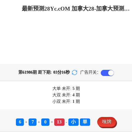
最新预测28Yc.cOM 加拿大28-加拿大预测|加拿大PC在线预测|28在线预测咪牌查询|加拿大PC结果查询_专注研究咪牌_加拿大2.8_官方数据!
第
61986
期 距下期:
03
分
16
秒
广告开关：
大单
未开:
5
期
大双
未开:
4
期
小双
未开:
1
期
6
7
0
13
小
单
咪牌
+
+
=
-