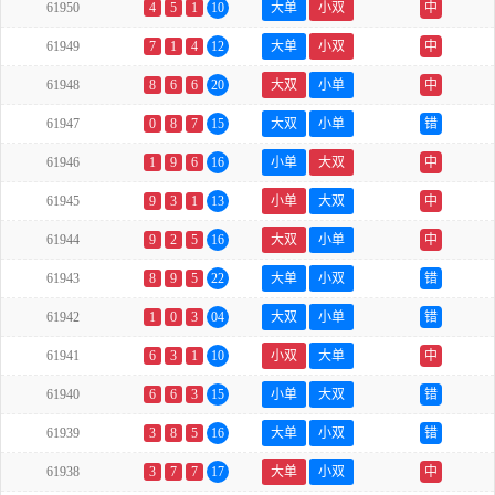
61950
4
5
1
10
大单
小双
中
61949
7
1
4
12
大单
小双
中
61948
8
6
6
20
大双
小单
中
61947
0
8
7
15
大双
小单
错
61946
1
9
6
16
小单
大双
中
61945
9
3
1
13
小单
大双
中
61944
9
2
5
16
大双
小单
中
61943
8
9
5
22
大单
小双
错
61942
1
0
3
04
大双
小单
错
61941
6
3
1
10
小双
大单
中
61940
6
6
3
15
小单
大双
错
61939
3
8
5
16
大单
小双
错
61938
3
7
7
17
大单
小双
中