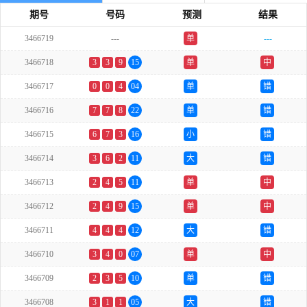
期号
号码
预测
结果
3466719
---
单
---
3466718
3
3
9
15
单
中
3466717
0
0
4
04
单
错
3466716
7
7
8
22
单
错
3466715
6
7
3
16
小
错
3466714
3
6
2
11
大
错
3466713
2
4
5
11
单
中
3466712
2
4
9
15
单
中
3466711
4
4
4
12
大
错
3466710
3
4
0
07
单
中
3466709
2
3
5
10
单
错
3466708
3
1
1
05
大
错