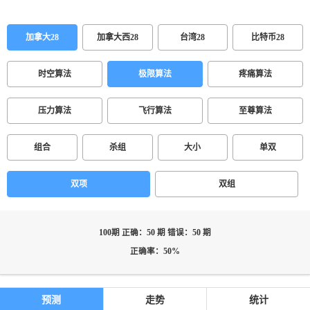
加拿大28
加拿大西28
台湾28
比特币28
时空算法
极限算法
疼痛算法
压力算法
飞行算法
至尊算法
组合
杀组
大小
单双
双项
双组
100期 正确：50 期 错误：50 期
正确率：50%
预测
走势
统计