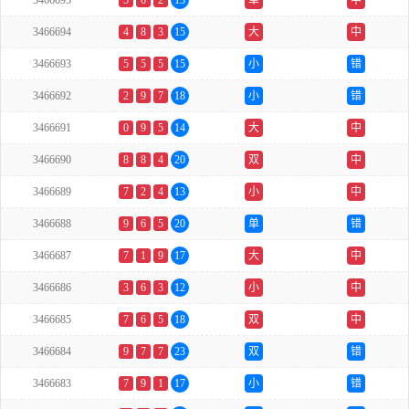
3466695
5
6
2
13
单
中
3466694
4
8
3
15
大
中
3466693
5
5
5
15
小
错
3466692
2
9
7
18
小
错
3466691
0
9
5
14
大
中
3466690
8
8
4
20
双
中
3466689
7
2
4
13
小
中
3466688
9
6
5
20
单
错
3466687
7
1
9
17
大
中
3466686
3
6
3
12
小
中
3466685
7
6
5
18
双
中
3466684
9
7
7
23
双
错
3466683
7
9
1
17
小
错