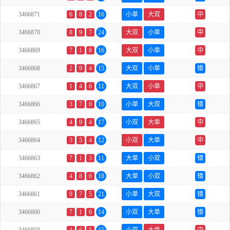
3466871
6
8
2
16
小单
大双
中
3466870
8
9
7
24
大双
小单
中
3466869
7
1
8
16
大双
小单
中
3466868
2
9
4
15
大双
小单
错
3466867
1
4
6
11
大双
小单
中
3466866
3
7
0
10
小单
大双
错
3466865
4
9
4
17
小双
大单
中
3466864
3
5
4
12
小双
大单
中
3466863
7
1
3
11
大单
小双
错
3466862
4
8
6
18
大单
小双
错
3466861
9
7
5
21
小单
大双
错
3466860
7
1
6
14
小双
大单
错