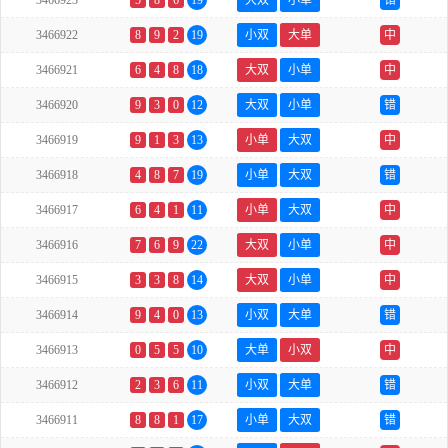
3466923
5
8
6
19
大双
小单
错
3466922
8
9
2
19
小双
大单
中
3466921
6
4
8
18
大双
小单
中
3466920
9
3
0
12
大双
小单
错
3466919
9
1
3
13
小单
大双
中
3466918
4
8
7
19
小单
大双
错
3466917
6
4
1
11
小单
大双
中
3466916
7
6
9
22
大双
小单
中
3466915
3
3
8
14
大双
小单
中
3466914
9
4
0
13
小双
大单
错
3466913
0
5
5
10
大单
小双
中
3466912
2
3
6
11
小双
大单
错
3466911
8
8
1
17
小单
大双
错