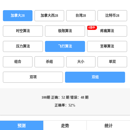
加拿大28
加拿大西28
台湾28
比特币28
时空算法
极限算法
疼痛算法
压力算法
飞行算法
至尊算法
组合
杀组
大小
单双
双项
双组
100期 正确：52 期 错误：48 期
正确率：52%
预测
走势
统计