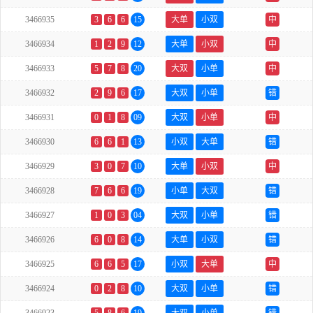
3466935
3
6
6
15
大单
小双
中
3466934
1
2
9
12
大单
小双
中
3466933
5
7
8
20
大双
小单
中
3466932
2
9
6
17
大双
小单
错
3466931
0
1
8
09
大双
小单
中
3466930
6
6
1
13
小双
大单
错
3466929
3
0
7
10
大单
小双
中
3466928
7
6
6
19
小单
大双
错
3466927
1
0
3
04
大双
小单
错
3466926
6
0
8
14
大单
小双
错
3466925
6
6
5
17
小双
大单
中
3466924
0
2
8
10
大双
小单
错