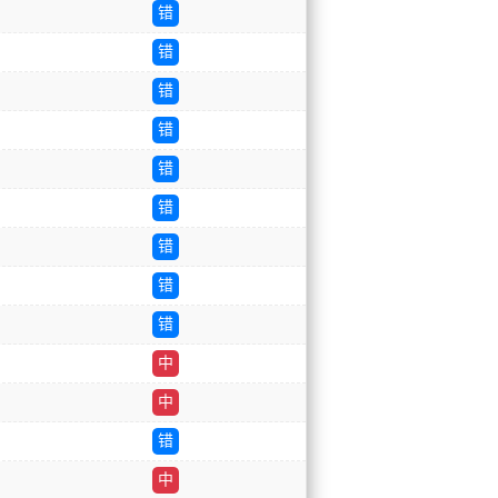
错
错
错
错
错
错
错
错
错
中
中
错
中