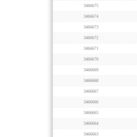
3466675
3466674
3466673
3466672
3466671
3466670
3466669
3466668
3466667
3466666
3466665
3466664
3466663