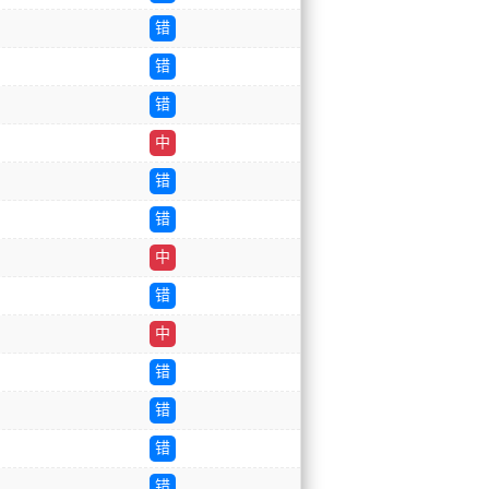
错
错
错
中
错
错
中
错
中
错
错
错
错