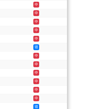
中
中
中
中
中
错
中
中
中
中
中
中
错