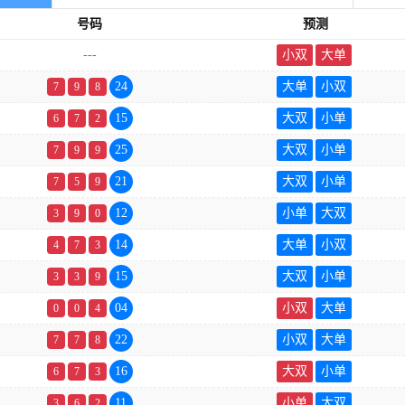
号码
预测
---
小双
大单
24
大单
小双
7
9
8
15
大双
小单
6
7
2
25
大双
小单
7
9
9
21
大双
小单
7
5
9
12
小单
大双
3
9
0
14
大单
小双
4
7
3
15
大双
小单
3
3
9
04
小双
大单
0
0
4
22
小双
大单
7
7
8
16
大双
小单
6
7
3
11
小单
大双
3
6
2