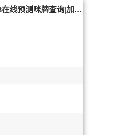
最新预测28Yc.cOM 加拿大28-加拿大预测|加拿大PC在线预测|28在线预测咪牌查询|加拿大PC结果查询_专注研究咪牌_加拿大2.8_官方数据!