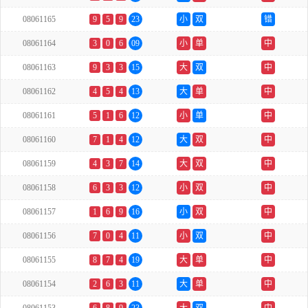
08061165
9
5
9
23
小
双
错
08061164
3
0
6
09
小
单
中
08061163
9
3
3
15
大
双
中
08061162
4
5
4
13
大
单
中
08061161
5
1
6
12
小
单
中
08061160
7
1
4
12
大
双
中
08061159
4
3
7
14
大
双
中
08061158
6
3
3
12
小
双
中
08061157
1
6
9
16
小
双
中
08061156
7
0
4
11
小
双
中
08061155
8
7
4
19
大
单
中
08061154
2
6
3
11
大
单
中