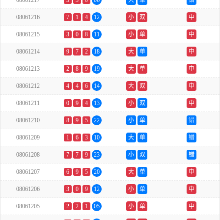
08061217
3
3
0
06
大
单
错
08061216
7
1
4
12
小
双
中
08061215
3
0
8
11
小
单
中
08061214
9
7
2
18
大
单
中
08061213
2
8
9
19
大
单
中
08061212
4
4
6
14
大
双
中
08061211
0
9
4
13
小
双
中
08061210
8
9
5
22
小
单
错
08061209
1
6
3
10
大
单
错
08061208
7
7
9
23
小
双
错
08061207
6
9
5
20
大
单
中
08061206
3
0
9
12
小
单
中
08061205
2
2
1
05
小
单
中