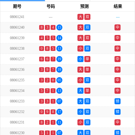
期号
号码
预测
结果
08061241
---
大
双
---
08061240
8
3
4
15
大
双
中
08061239
4
5
5
14
大
双
中
08061238
0
8
5
13
小
双
中
08061237
6
6
7
19
小
单
中
08061236
3
9
7
19
大
单
中
08061235
3
2
0
05
小
双
中
08061234
5
7
1
13
大
单
中
08061233
3
3
1
07
大
双
错
08061232
0
9
8
17
小
双
错
08061231
8
2
1
11
小
双
中
08061230
5
1
1
07
大
双
错