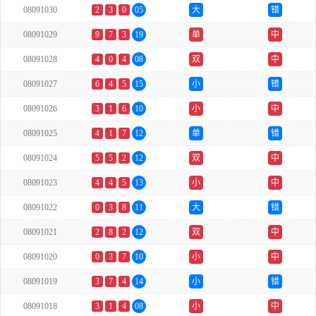
08091030
2
3
0
05
大
错
08091029
9
7
3
19
单
中
08091028
4
0
4
08
双
中
08091027
6
4
5
15
小
错
08091026
3
1
6
10
小
中
08091025
4
1
7
12
单
错
08091024
5
5
2
12
双
中
08091023
4
4
5
13
小
中
08091022
0
3
8
11
大
错
08091021
2
8
2
12
双
中
08091020
0
3
7
10
小
中
08091019
3
7
4
14
小
错
08091018
3
1
4
08
小
中