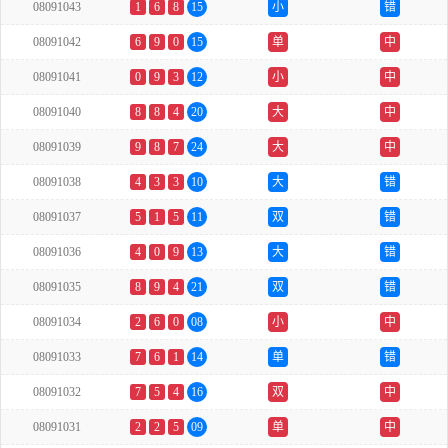
08091043
1
6
8
15
小
错
08091042
6
9
0
15
单
中
08091041
0
9
3
12
小
中
08091040
8
8
4
20
大
中
08091039
9
8
7
24
大
中
08091038
4
3
3
10
大
错
08091037
5
1
5
11
双
错
08091036
4
0
9
13
大
错
08091035
8
9
4
21
双
错
08091034
2
6
0
08
小
中
08091033
7
6
1
14
单
错
08091032
7
5
4
16
双
中
08091031
2
2
5
09
单
中