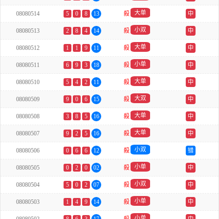
大单
08080514
5
0
8
13
殺
中
小双
08080513
2
8
4
14
殺
中
大单
08080512
1
1
9
11
殺
中
小单
08080511
6
9
3
18
殺
中
大单
08080510
5
4
2
11
殺
中
大双
08080509
9
0
6
15
殺
中
大单
08080508
3
8
5
16
殺
中
大单
08080507
9
2
5
16
殺
中
小双
08080506
0
6
6
12
殺
错
小单
08080505
0
2
0
02
殺
中
小双
08080504
5
0
2
07
殺
中
小单
08080503
1
4
9
14
殺
中
小单