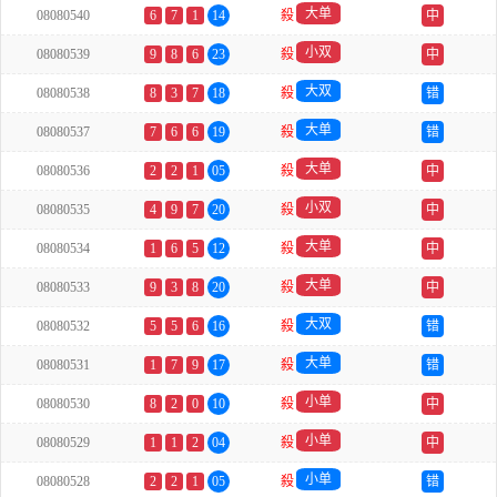
大单
08080540
6
7
1
14
殺
中
小双
08080539
9
8
6
23
殺
中
大双
08080538
8
3
7
18
殺
错
大单
08080537
7
6
6
19
殺
错
大单
08080536
2
2
1
05
殺
中
小双
08080535
4
9
7
20
殺
中
大单
08080534
1
6
5
12
殺
中
大单
08080533
9
3
8
20
殺
中
大双
08080532
5
5
6
16
殺
错
大单
08080531
1
7
9
17
殺
错
小单
08080530
8
2
0
10
殺
中
小单
08080529
1
1
2
04
殺
中
小单
08080528
2
2
1
05
殺
错