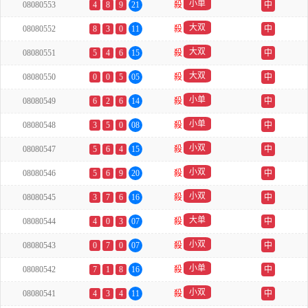
小单
08080553
4
8
9
21
殺
中
大双
08080552
8
3
0
11
殺
中
大双
08080551
5
4
6
15
殺
中
大双
08080550
0
0
5
05
殺
中
小单
08080549
6
2
6
14
殺
中
小单
08080548
3
5
0
08
殺
中
小双
08080547
5
6
4
15
殺
中
小双
08080546
5
6
9
20
殺
中
小双
08080545
3
7
6
16
殺
中
大单
08080544
4
0
3
07
殺
中
小双
08080543
0
7
0
07
殺
中
小单
08080542
7
1
8
16
殺
中
小双
08080541
4
3
4
11
殺
中